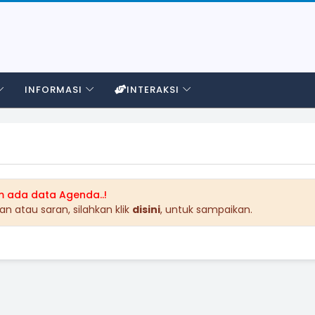
INFORMASI
INTERAKSI
m ada data Agenda..!
n atau saran, silahkan klik
disini
, untuk sampaikan.